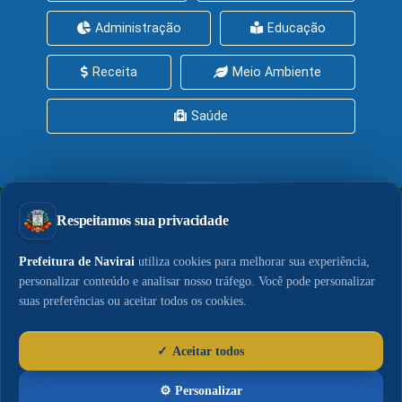
Administração
Educação
Receita
Meio Ambiente
Saúde
PrefeituraZAP
Central de Serviços
Política de Privacidade
Política de Cookies
LGPD
Acesso à Informação
© 2026 - Portal do Município de Naviraí. Conteúdo,
publicações e gestão da comunicação sob
responsabilidade da Assessoria de Imprensa.
E-mail da Assessoria:
imprensa@navirai.ms.gov.br
|