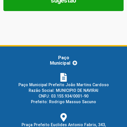
sugestão
Paço
Municipal
Paço Municipal Prefeito João Martins Cardoso
Razão Social: MUNICIPIO DE NAVIRAI
CNPJ: 03.155.934/0001-90
Prefeito: Rodrigo Massuo Sacuno
Praça Prefeito Euclides Antonio Fabris, 343,