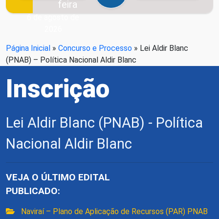
feira
6 de agosto de
2026
Página Inicial
»
Concurso e Processo
»
Lei Aldir Blanc
(PNAB) – Política Nacional Aldir Blanc
Inscrição
Lei Aldir Blanc (PNAB) - Política
Nacional Aldir Blanc
VEJA O ÚLTIMO EDITAL
PUBLICADO:
Naviraí – Plano de Aplicação de Recursos (PAR) PNAB