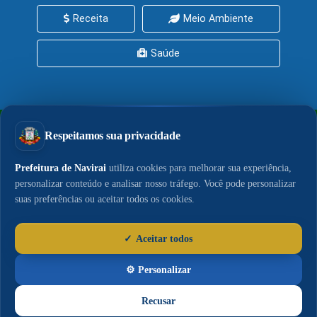
Receita
Meio Ambiente
Saúde
PrefeituraZAP
Central de Serviços
Política de Privacidade
Política de Cookies
LGPD
Acesso à Informação
© 2026 - Portal do Município de Naviraí. Conteúdo,
publicações e gestão da comunicação sob
responsabilidade da Assessoria de Imprensa.
E-mail da Assessoria:
imprensa@navirai.ms.gov.br
|
Central Telefônica:
(67) 3409-1500
(Ramal da Imprensa)