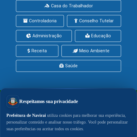
Casa do Trabalhador
Controladoria
Conselho Tutelar
Administração
Educação
Receita
Meio Ambiente
Saúde
PrefeituraZAP
Central de Serviços
Política de Privacidade
Política de Cookies
LGPD
Acesso à Informação
© 2026 - Portal do Município de Naviraí. Conteúdo,