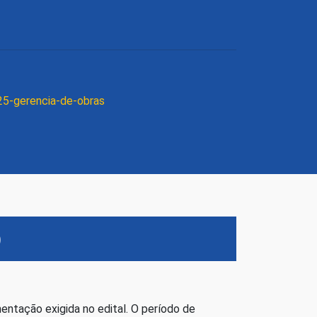
25-gerencia-de-obras
)
ntação exigida no edital. O período de