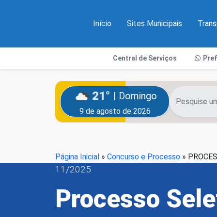
Início
Sites Municipais
Trans
Central de Serviços
Pre
21°
| Domingo
9 de agosto de 2026
Página Inicial
»
Concurso e Processo
»
PROCESS
11/2025
Processo Sele