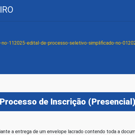
IRO
-no-112025-edital-de-processo-seletivo-simplificado-no-0120
Processo de Inscrição (Presencial
diante a entrega de um envelope lacrado contendo toda a docume