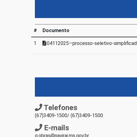
#
Documento
1
04112025—processo-seletivo-simplificad
Telefones
(67)3409-1500/ (67)3409-1500
E-mails
g.obras@navirai.ms.gov.br