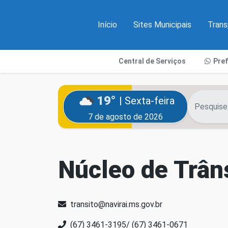
Início
Sites Municipais
Trans
Central de Serviços
Pre
19°
| Sexta-feira
7 de agosto de 2026
Núcleo de Trân
transito@navirai.ms.gov.br
(67) 3461-3195/ (67) 3461-0671