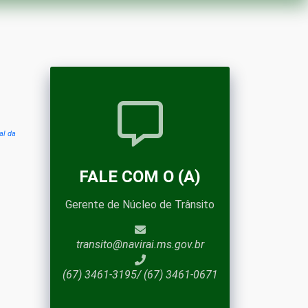
al da
FALE COM O (A)
Gerente de Núcleo de Trânsito
transito@navirai.ms.gov.br
(67) 3461-3195/ (67) 3461-0671