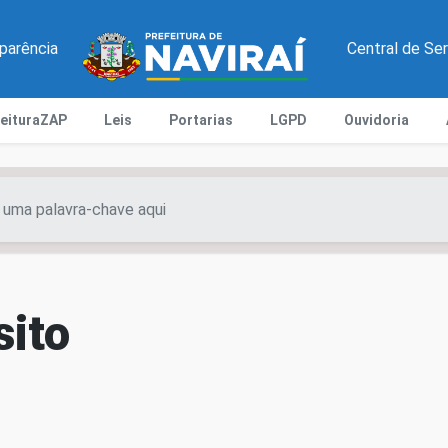
parência
Central de Se
feituraZAP
Leis
Portarias
LGPD
Ouvidoria
sito