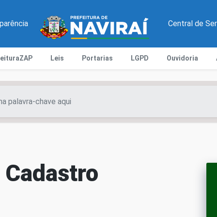
parência
Central de Se
feituraZAP
Leis
Portarias
LGPD
Ouvidoria
a Cadastro