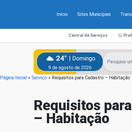
Início
Sites Municipais
Trans
Central de Serviços
Pre
24°
| Domingo
9 de agosto de 2026
Página Inicial
»
Serviço
»
Requisitos para Cadastro – Habitação
Requisitos par
– Habitação