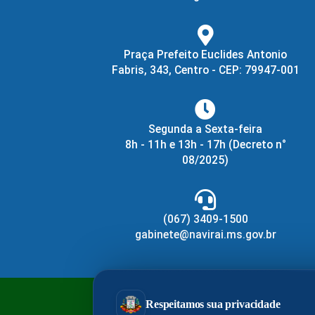
Praça Prefeito Euclides Antonio
Fabris, 343, Centro - CEP: 79947-001
Segunda a Sexta-feira
8h - 11h e 13h - 17h
(Decreto n°
08/2025)
(067) 3409-1500
gabinete@navirai.ms.gov.br
PrefeituraZAP
Cen