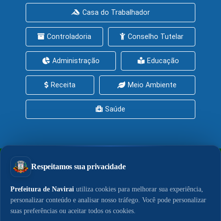
Casa do Trabalhador
Controladoria
Conselho Tutelar
Administração
Educação
Receita
Meio Ambiente
Saúde
PrefeituraZAP
Central de Serviços
Política de Privacidade
Política de Cookies
LGPD
Acesso à Informação
© 2026 - Portal do Município de Naviraí. Conteúdo,