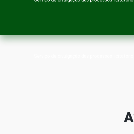
Serviço de divulgação das processos licitatório
A