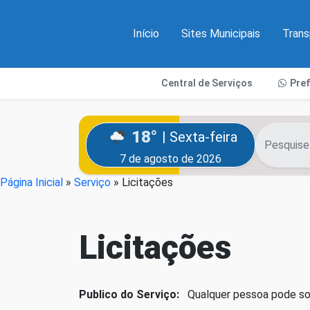
Início
Sites Municipais
Trans
Central de Serviços
Pre
18°
| Sexta-feira
7 de agosto de 2026
Página Inicial
»
Serviço
»
Licitações
Licitações
Publico do Serviço:
Qualquer pessoa pode soli