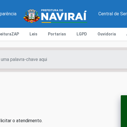
parência
Central de Se
feituraZAP
Leis
Portarias
LGPD
Ouvidoria
citar o atendimento.