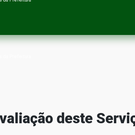
s da Prefeitura
valiação deste Servi