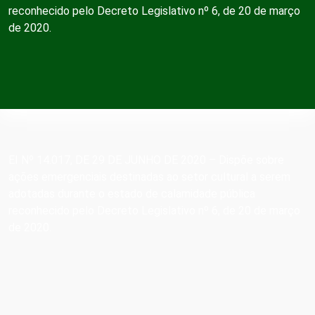
reconhecido pelo Decreto Legislativo nº 6, de 20 de março
de 2020.
EI Nº 14.017, DE 29 DE JUNHO DE 2020 – Dispõe sobre
ações emergenciais destinadas ao setor cultural a serem
adotadas durante o estado de calamidade pública
reconhecido pelo Decreto Legislativo nº 6, de 20 de março
de 2020.