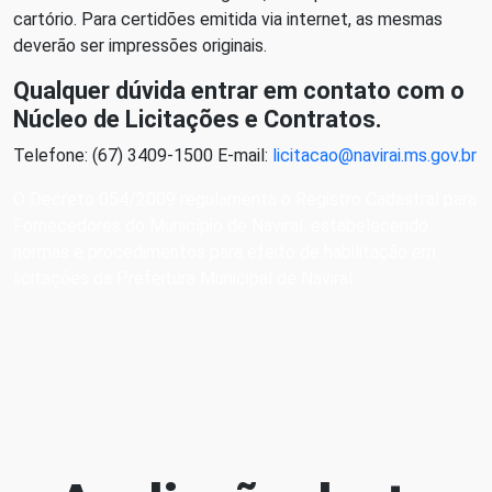
cartório. Para certidões emitida via internet, as mesmas
deverão ser impressões originais.
Qualquer dúvida entrar em contato com o
Núcleo de Licitações e Contratos.
Telefone: (67) 3409-1500 E-mail:
licitacao@navirai.ms.gov.br
O Decreto 054/2009 regulamenta o Registro Cadastral para
Fornecedores do Município de Naviraí, estabelecendo
normas e procedimentos para efeito de habilitação em
licitações da Prefeitura Municipal de Naviraí.