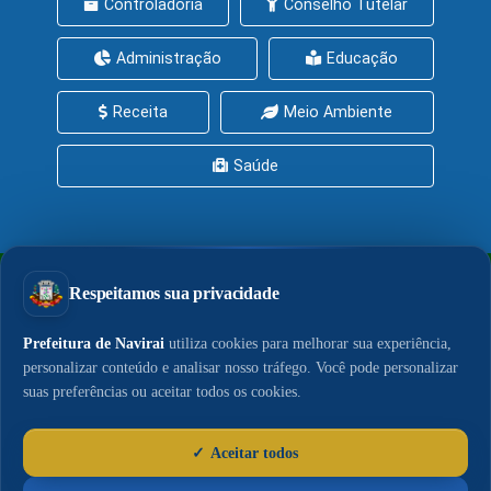
Controladoria
Conselho Tutelar
Administração
Educação
Receita
Meio Ambiente
Saúde
PrefeituraZAP
Central de Serviços
Política de Privacidade
Política de Cookies
LGPD
Acesso à Informação
© 2026 - Portal do Município de Naviraí. Conteúdo,
publicações e gestão da comunicação sob
responsabilidade da Assessoria de Imprensa.