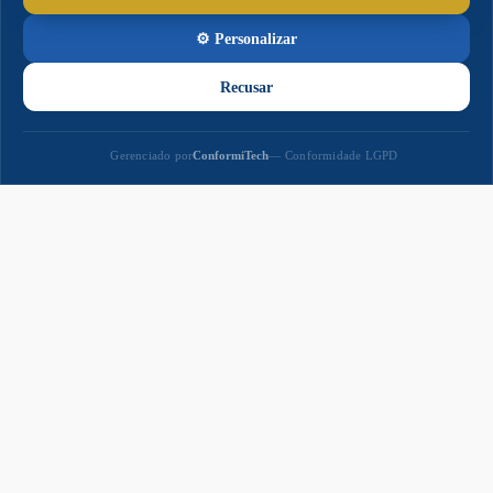
Paço
Municipal
Paço Municipal Prefeito João Martins Cardoso
Razão Social: MUNICIPIO DE NAVIRAI
CNPJ: 03.155.934/0001-90
Prefeito: Rodrigo Massuo Sacuno
Praça Prefeito Euclides Antonio Fabris, 343,
Centro - CEP: 79947-001