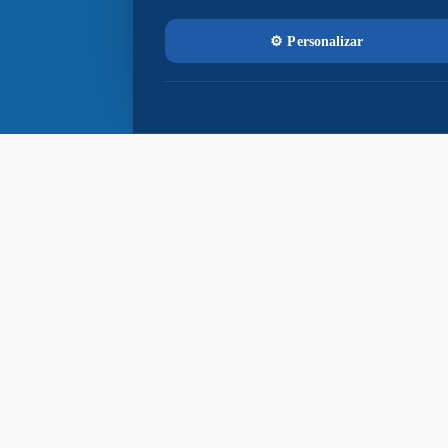
Paço Municipal Prefeito João Martins
Cardoso
Razão Social: MUNICIPIO DE NAVIRAI
CNPJ: 03.155.934/0001-90
Prefeito: Rodrigo Massuo Sacuno
Praça Prefeito Euclides Antonio
Fabris, 343, Centro - CEP: 79947-001
Segunda a Sexta-feira
8h - 11h e 13h - 17h
(Decreto n°
08/2025)
(067) 3409-1500
gabinete@navirai.ms.gov.br