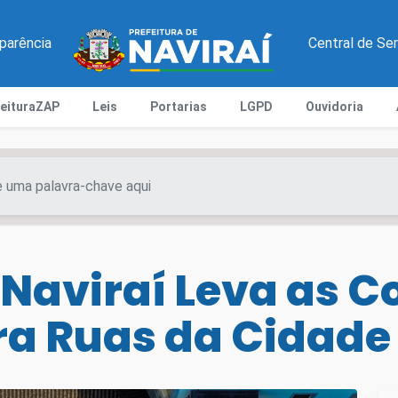
parência
Central de Se
feituraZAP
Leis
Portarias
LGPD
Ouvidoria
 Naviraí Leva as 
a Ruas da Cidade