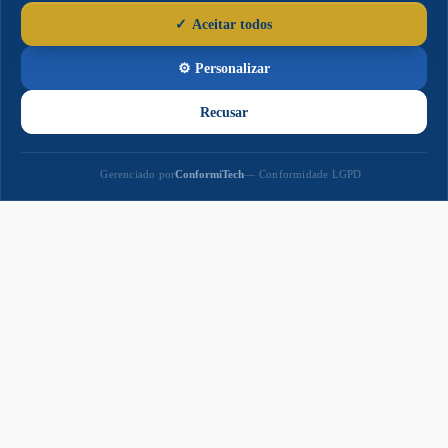
Paço
Municipal
Paço Municipal Prefeito João Martins Cardoso
Razão Social: MUNICIPIO DE NAVIRAI
CNPJ: 03.155.934/0001-90
Prefeito: Rodrigo Massuo Sacuno
Praça Prefeito Euclides Antonio Fabris, 343,