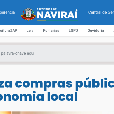
parência
Central de Se
feituraZAP
Leis
Portarias
LGPD
Ouvidoria
iza compras públi
onomia local