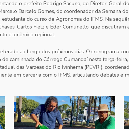
entando o prefeito Rodrigo Sacuno, do Diretor-Geral d
arcelo Barcelo Gomes, do coordenador da Semana do 
da, estudante do curso de Agronomia do IFMS. Na sequên
haves, Carlos Fietz e Éder Comunello, que discutiram al
nto econômico regional.
lerado ao longo dos próximos dias. O cronograma con
ta de caminhada do Córrego Cumandaí nesta terça-feira
stadual das Várzeas do Rio Ivinhema (PEVRI), coordenad
nte em parceria com o IFMS, articulando debates e mel