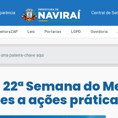
parência
Central de Se
feituraZAP
Leis
Portarias
LGPD
Ouvidoria
ia 22ª Semana do 
es a ações prátic