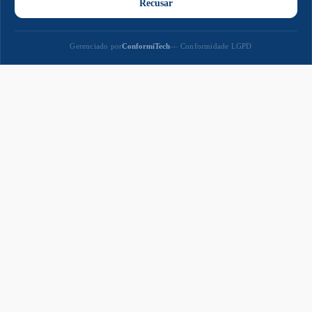
Paço
Municipal
Paço Municipal Prefeito João Martins Cardoso
Razão Social: MUNICIPIO DE NAVIRAI
CNPJ: 03.155.934/0001-90
Prefeito: Rodrigo Massuo Sacuno
Praça Prefeito Euclides Antonio Fabris, 343,
Centro - CEP: 79947-001
Segunda a Sexta-feira