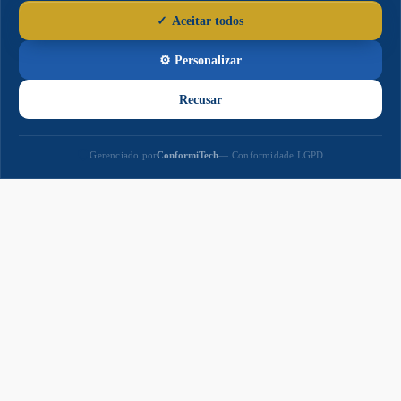
Paço
Municipal
Paço Municipal Prefeito João Martins Cardoso
Razão Social: MUNICIPIO DE NAVIRAI
CNPJ: 03.155.934/0001-90
Prefeito: Rodrigo Massuo Sacuno
Praça Prefeito Euclides Antonio Fabris, 343,