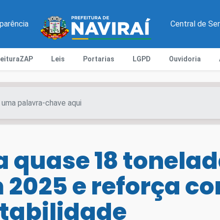
parência
Central de Se
feituraZAP
Leis
Portarias
LGPD
Ouvidoria
a quase 18 tonelad
m 2025 e reforça 
tabilidade