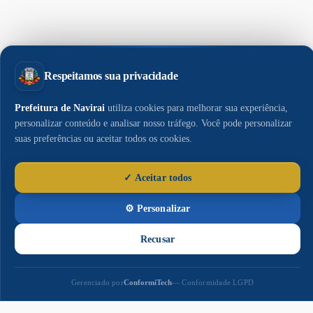
Paço
Municipal
Paço Municipal Prefeito João Martins Cardoso