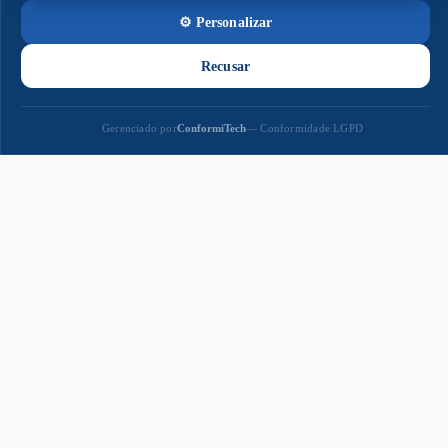
Paço
Municipal
Paço Municipal Prefeito João Martins Cardoso
Razão Social: MUNICIPIO DE NAVIRAI
CNPJ: 03.155.934/0001-90
Prefeito: Rodrigo Massuo Sacuno
Praça Prefeito Euclides Antonio Fabris, 343,
Centro - CEP: 79947-001