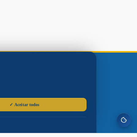
Gerências e
Sites Municipais
Serviços Públicos
Procon
Ouvidoria
Defesa Civil
Casa do Trabalhador