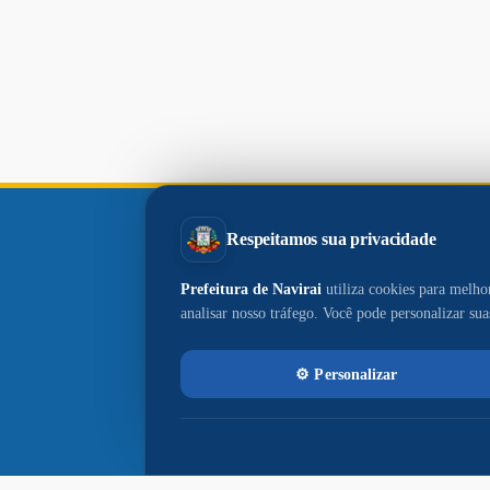
Paço
Municipal
Paço Municipal Prefeito João Martins
Cardoso
Razão Social: MUNICIPIO DE NAVIRAI
CNPJ: 03.155.934/0001-90
Prefeito: Rodrigo Massuo Sacuno