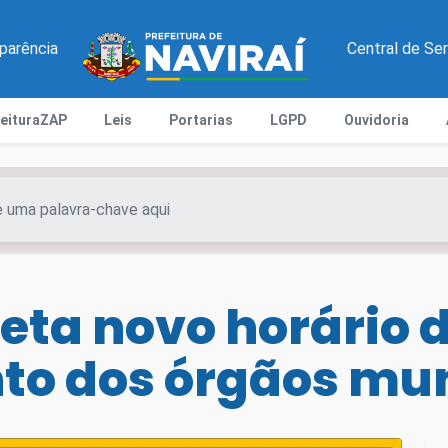
parência
Central de Se
feituraZAP
Leis
Portarias
LGPD
Ouvidoria
eta novo horário 
o dos órgãos mun