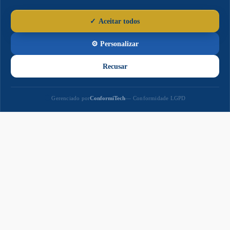
Paço
Municipal
Paço Municipal Prefeito João Martins Cardoso
Razão Social: MUNICIPIO DE NAVIRAI
CNPJ: 03.155.934/0001-90
Prefeito: Rodrigo Massuo Sacuno