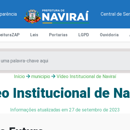
parência
Central de Se
feituraZAP
Leis
Portarias
LGPD
Ouvidoria
Início
municipio
Vídeo Institucional de Naviraí
o Institucional de Na
Informações atualizadas em 27 de setembro de 2023