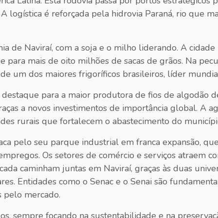
érica Latina. Esta rodovia passa por portos estratégico
 logística é reforçada pela hidrovia Paraná, rio que m
ia de Naviraí, com a soja e o milho liderando. A cidad
para mais de oito milhões de sacas de grãos. Na pecuári
e um dos maiores frigoríficos brasileiros, líder mundia
 destaque para a maior produtora de fios de algodão d
ças a novos investimentos de importância global. A agri
es rurais que fortalecem o abastecimento do município c
taca pelo seu parque industrial em franca expansão, qu
e empregos. Os setores de comércio e serviços atraem c
ada caminham juntas em Naviraí, graças às duas univers
lares. Entidades como o Senac e o Senai são fundamentai
s pelo mercado.
dos, sempre focando na sustentabilidade e na preserva