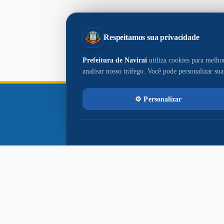
Paço
Municipal
Paço Municipal Prefeito João Martins
Cardoso
Razão Social: MUNICIPIO DE NAVIRAI
CNPJ: 03.155.934/0001-90
Prefeito: Rodrigo Massuo Sacuno