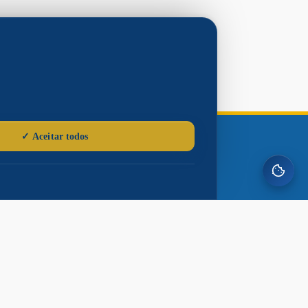
Gerências e
Sites Municipais
Serviços Públicos
Procon
Ouvidoria
Defesa Civil
Casa do Trabalhador