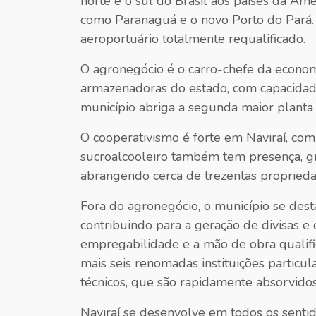
norte e o sul do Brasil aos países da Am
como Paranaguá e o novo Porto do Pará. A
aeroportuário totalmente requalificado.
O agronegócio é o carro-chefe da econom
armazenadoras do estado, com capacidade 
município abriga a segunda maior planta d
O cooperativismo é forte em Naviraí, com
sucroalcooleiro também tem presença, gra
abrangendo cerca de trezentas propriedad
Fora do agronegócio, o município se des
contribuindo para a geração de divisas 
empregabilidade e a mão de obra qualific
mais seis renomadas instituições particu
técnicos, que são rapidamente absorvido
Naviraí se desenvolve em todos os senti