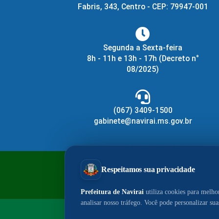
Fabris, 343, Centro - CEP: 79947-001
Segunda a Sexta-feira
8h - 11h e 13h - 17h
(Decreto n°
08/2025)
(067) 3409-1500
gabinete@navirai.ms.gov.br
PrefeituraZAP
Cen
© 2026 - Portal do Município de Navir