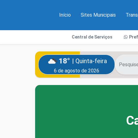
Início
Sites Municipais
Trans
Central de Serviços
Pre
18°
| Quinta-feira
6 de agosto de 2026
Ca