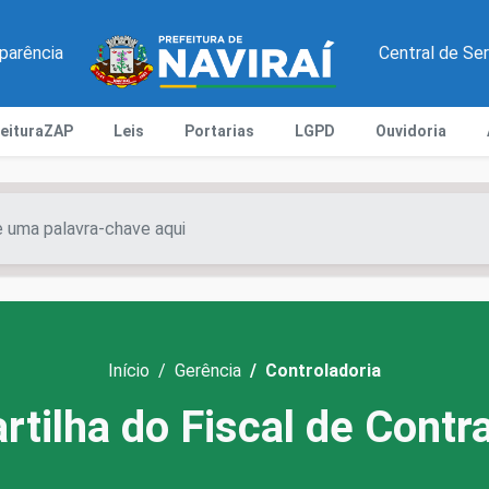
parência
Central de Se
feituraZAP
Leis
Portarias
LGPD
Ouvidoria
Início
Gerência
Controladoria
rtilha do Fiscal de Contr