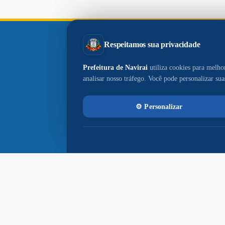
Paço
Municipal
Paço Municipal Prefeito João Martins
Cardoso
Razão Social: MUNICIPIO DE NAVIRAI
CNPJ: 03.155.934/0001-90
Prefeito: Rodrigo Massuo Sacuno
Praça Prefeito Euclides Antonio
Fabris, 343, Centro - CEP: 79947-001