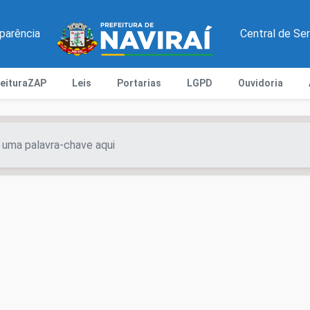
parência
Central de Se
feituraZAP
Leis
Portarias
LGPD
Ouvidoria