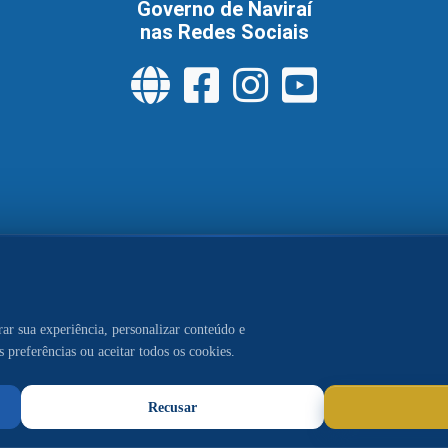
Governo de Naviraí
nas Redes Sociais
tral de Serviços
Política de Privacidade
Pol
Acesso à Informação
aí. Conteúdo, publicações e gestão da comunicação sob respo
mprensa@navirai.ms.gov.br
|
Central Telefônica:
(67) 3409-15