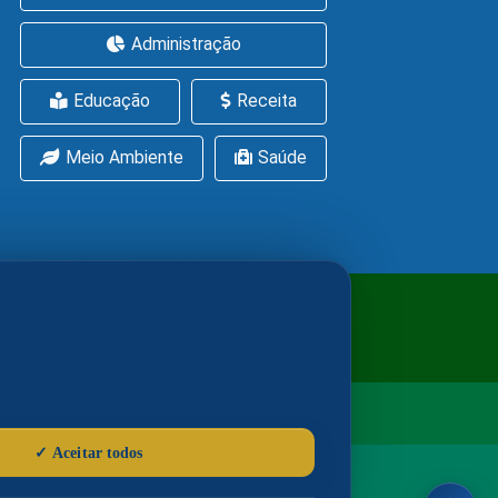
Administração
Educação
Receita
Meio Ambiente
Saúde
ítica de Cookies
LGPD
nsabilidade da Assessoria de Imprensa.
00
(Ramal da Imprensa)