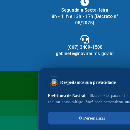
Segunda a Sexta-feira
8h - 11h e 13h - 17h
(Decreto n°
08/2025)
(067) 3409-1500
gabinete@navirai.ms.gov.br
PrefeituraZAP
Cen
© 2026 - Portal do Município de Navir
E-mail da Assessoria:
i