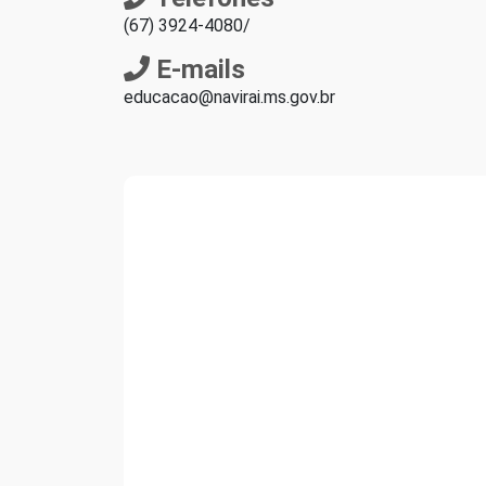
(67) 3924-4080/
E-mails
educacao@navirai.ms.gov.br