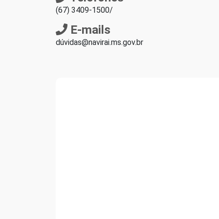
(67) 3409-1500/
E-mails
dúvidas@navirai.ms.gov.br