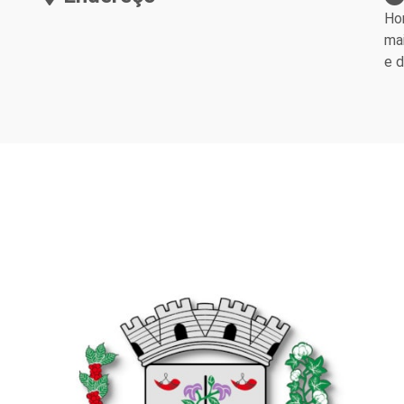
Hor
mai
e 