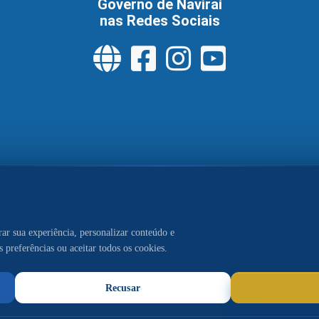
Governo de Naviraí
nas Redes Sociais
tral de Serviços
Política de Privacidade
Pol
Acesso à Informação
aí. Conteúdo, publicações e gestão da comunicação sob respo
mprensa@navirai.ms.gov.br
|
Central Telefônica:
(67) 3409-15