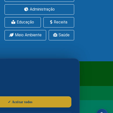
Administração
Educação
Receita
Meio Ambiente
Saúde
ítica de Cookies
LGPD
nsabilidade da Assessoria de Imprensa.
00
(Ramal da Imprensa)