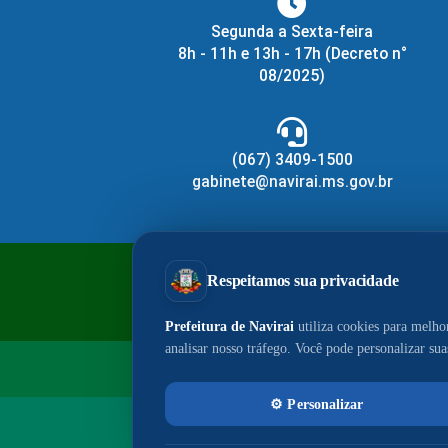
Segunda a Sexta-feira
8h - 11h e 13h - 17h
(Decreto n°
08/2025)
(067) 3409-1500
gabinete@navirai.ms.gov.br
PrefeituraZAP
Cen
© 2026 - Portal do Município de Navir
E-mail da Assessoria:
i