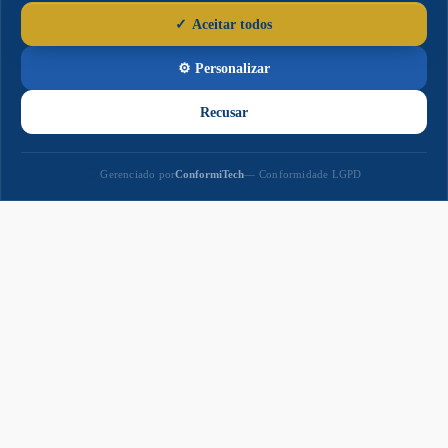
Paço
Municipal
Paço Municipal Prefeito João Martins Cardoso
Razão Social: MUNICIPIO DE NAVIRAI
CNPJ: 03.155.934/0001-90
Prefeito: Rodrigo Massuo Sacuno
Praça Prefeito Euclides Antonio Fabris, 343,