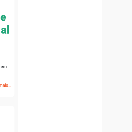
te
al
, em
ais...