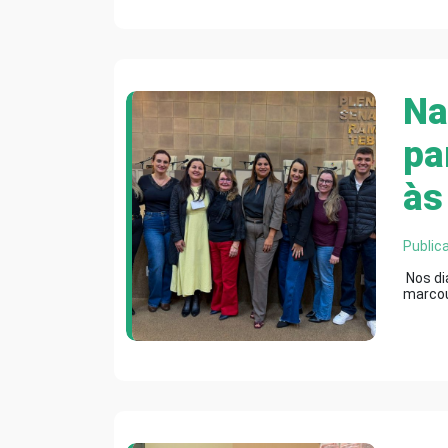
Na
pa
às
Public
Nos dia
marcou