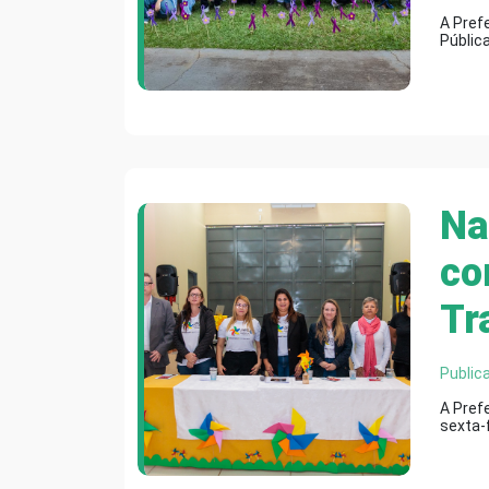
A Prefe
Públic
Na
co
Tr
Public
A Prefe
sexta-