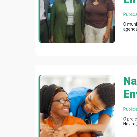
Public
O muni
agenda
Na
En
Public
O proj
Navira