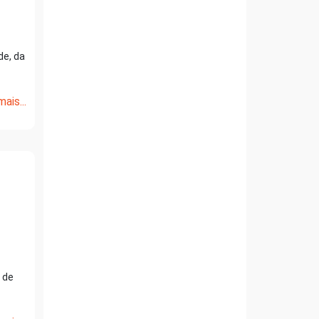
de, da
ais...
 de