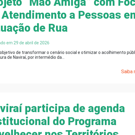
ojeto “Mão Amiga” com Fo
 Atendimento a Pessoas e
tuação de Rua
ado em 29 de abril de 2026
bjetivo de transformar o cenário social e otimizar o acolhimento públ
ura de Naviraí, por intermédio da…
Saiba m
viraí participa de agenda
stitucional do Programa
velhecer nos Territórios