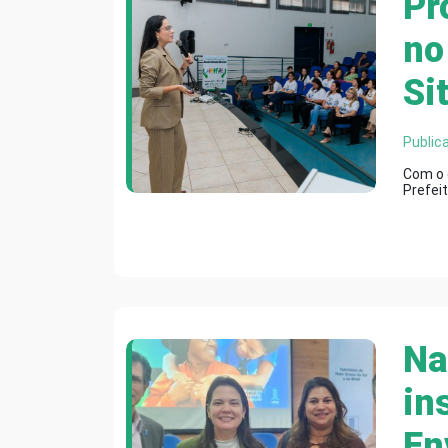
Pr
no
Si
Public
Com o o
Prefeit
Na
in
En