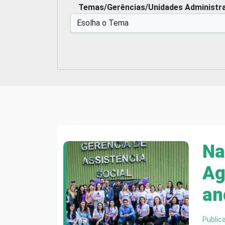
Temas/Gerências/Unidades Administra
Na
Ag
an
Public