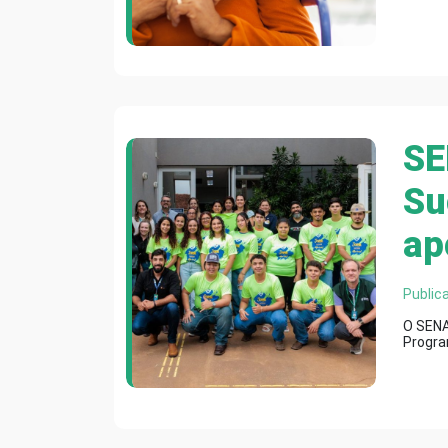
SE
Su
ap
Public
O SENA
Progra