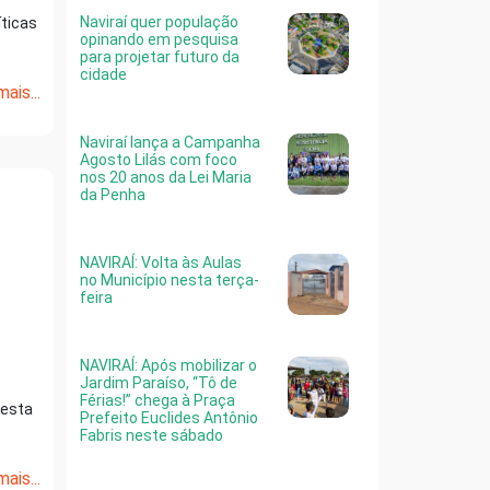
Naviraí quer população
íticas
opinando em pesquisa
para projetar futuro da
cidade
ais...
Naviraí lança a Campanha
Agosto Lilás com foco
nos 20 anos da Lei Maria
da Penha
NAVIRAÍ: Volta às Aulas
no Município nesta terça-
feira
NAVIRAÍ: Após mobilizar o
Jardim Paraíso, “Tô de
Férias!” chega à Praça
nesta
Prefeito Euclides Antônio
Fabris neste sábado
ais...