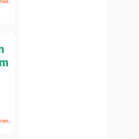
ais...
m
om
ais...