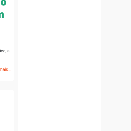
co
m
ico, a
ais...