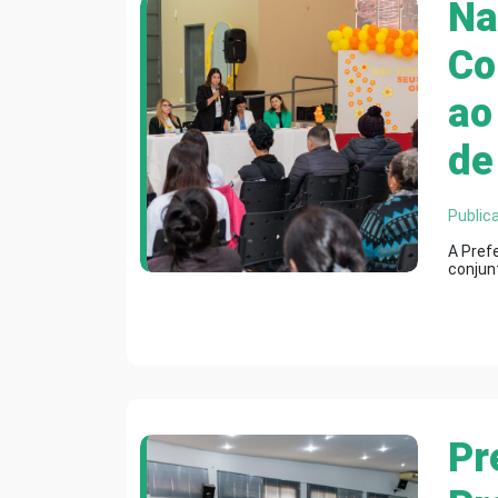
Na
Co
ao
de
Public
A Prefe
conjun
Pr